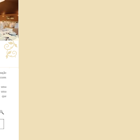
zação
cores
e uma
m uma
o que