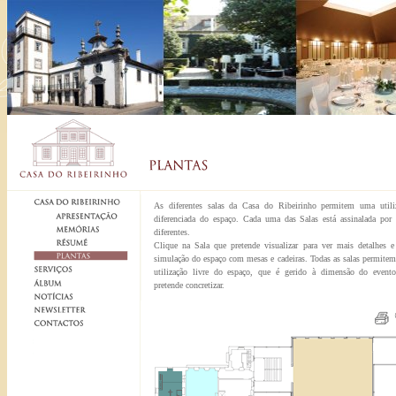
As diferentes salas da Casa do Ribeirinho permitem uma utili
diferenciada do espaço. Cada uma das Salas está assinalada por 
diferentes.
Clique na Sala que pretende visualizar para ver mais detalhes 
simulação do espaço com mesas e cadeiras. Todas as salas permite
utilização livre do espaço, que é gerido à dimensão do event
pretende concretizar.