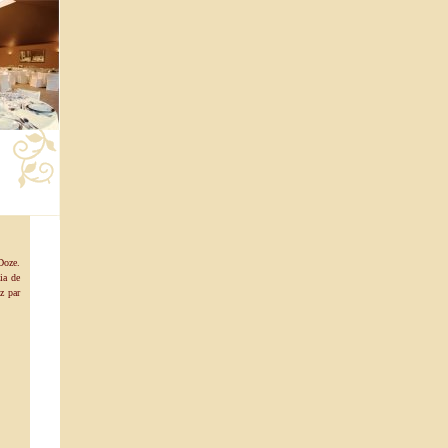
Doze.
ia de
z par