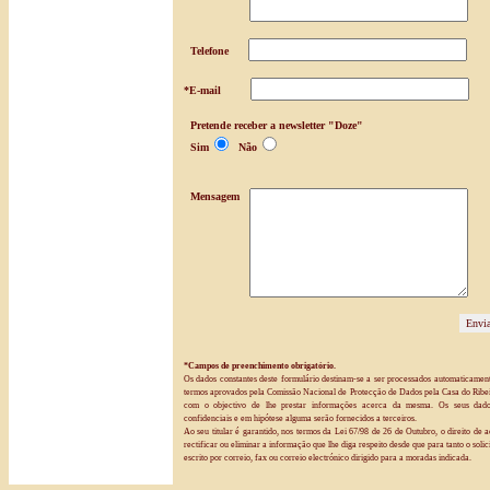
Telefone
*E-mail
Pretende receber a newsletter "Doze"
Sim
Não
Mensagem
*Campos de preenchimento obrigatório.
Os dados constantes deste formulário destinam-se a ser processados automaticament
termos aprovados pela Comissão Nacional de Protecção de Dados pela Casa do Ribei
com o objectivo de lhe prestar informações acerca da mesma. Os seus dad
confidenciais e em hipótese alguma serão fornecidos a terceiros.
Ao seu titular é garantido, nos termos da Lei 67/98 de 26 de Outubro, o direito de a
rectificar ou eliminar a informação que lhe diga respeito desde que para tanto o solic
escrito por correio, fax ou correio electrónico dirigido para a moradas indicada.