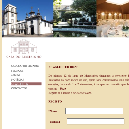
NEWSLETTER DOZE
Do número 12 do largo de Matosinhos chega-nos a newsletter 
Ilustrando os doze meses do ano, quem sabe comunicando uma dúz
emoções, inovando 1 e 2 elementos, é sempre um conceito que fa
consigo -
Doze
.
Registe-se e receba a newsletter
Doze
.
REGISTO
*Nome
Morada